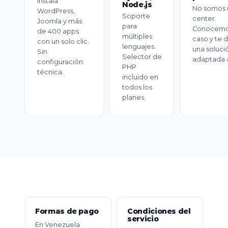
Instala
Node.js
No somos u
WordPress,
Soporte
center.
Joomla y más
para
Conocemo
de 400 apps
múltiples
caso y te
con un solo clic.
lenguajes.
una soluci
Sin
Selector de
adaptada a
configuración
PHP
técnica.
incluido en
todos los
planes.
Formas de pago
Condiciones del
servicio
En Venezuela