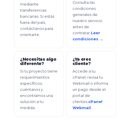
Consulta las
mediante
condiciones
transferencias
generales de
bancarias. Si estás
nuestro servicio
fuera del país,
antes de
contáctanos para
contratar.
Leer
orientarte.
condiciones →
¿Necesitas algo
¿Ya eres
diferente?
cliente?
Si tu proyecto tiene
Accede a tu
requerimientos
cPanel, revisa tu
específicos,
Webmail o informa
cuéntanos y
un pago desde el
encontramos una
portal de
solución a tu
clientes.
cPanel
·
medida.
Webmail