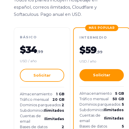
español, correos ilimitados, Cloudflare y
Softaculous. Pago anual en USD.
MÁS POPULAR
BÁSICO
INTERMEDIO
$34
$59
,99
,99
USD / año
USD / año
Solicitar
Solicitar
Almacenamiento
5 GB
Almacenamiento
1 GB
Tráfico mensual
50 GB
Tráfico mensual
20 GB
Dominios parqueados
5
Dominios parqueados
2
Subdominios
Ilimitados
Subdominios
Ilimitados
Cuentas de
Cuentas de
Ilimitadas
Ilimitadas
email
email
Bases de datos
5
Bases de datos
2