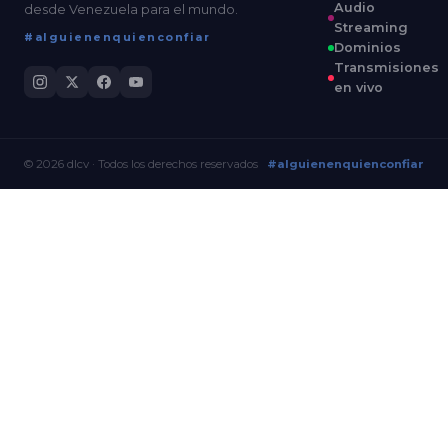
Audio
desde Venezuela para el mundo.
Streaming
#alguienenquienconfiar
Dominios
Transmisiones
en vivo
© 2026 dlcv · Todos los derechos reservados
#alguienenquienconfiar